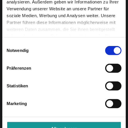
analysieren. Außerdem geben wir Informationen zu Ihrer
Verwendung unserer Website an unsere Partner für
soziale Medien, Werbung und Analysen weiter. Unsere
Partner führen diese Informationen möglicherweise mit
weiteren Daten zusammen, die Sie ihnen bereitgestellt
Geschäftszeiten:
haben oder die sie im Rahmen Ihrer Nutzung der Dienste
gesammelt haben.
Montag – Freitag 8 – 17 Uhr
Einwilligungsauswahl
Notwendig
Telefon: 0421 / 438 12 - 0
Präferenzen
Statistiken
Schreiben Sie uns
Marketing
Über uns