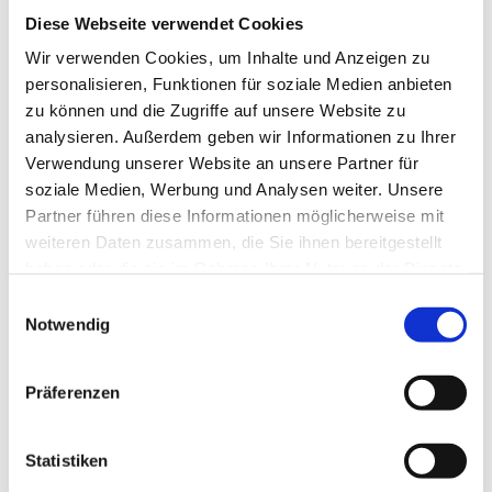
Diese Webseite verwendet Cookies
Wir verwenden Cookies, um Inhalte und Anzeigen zu
moin@hansasystems.de
personalisieren, Funktionen für soziale Medien anbieten
Schreiben Sie uns eine E-Mail
zu können und die Zugriffe auf unsere Website zu
analysieren. Außerdem geben wir Informationen zu Ihrer
Verwendung unserer Website an unsere Partner für
soziale Medien, Werbung und Analysen weiter. Unsere
Partner führen diese Informationen möglicherweise mit
weiteren Daten zusammen, die Sie ihnen bereitgestellt
Seehauser Landstraße 140
haben oder die sie im Rahmen Ihrer Nutzung der Dienste
gesammelt haben.
28197 Bremen
Einwilligungsauswahl
Notwendig
Präferenzen
Statistiken