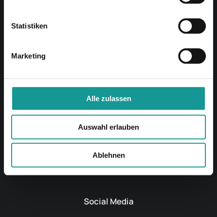
Hansa Systems
Statistiken
Dienstleistungen
Marketing
Alle zulassen
IT-Support
Rechenzentrum
Auswahl erlauben
VoIP-Telefonanlagen
Ablehnen
Netzwerkinfrastruktur
Social Media